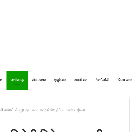
ेश
छत्तीसगड़
खेल-जगत
एजुकेशन
अपनी बात
टेक्नोलॉजी
फ़िल्म जग
 बाधाओं से जूझ रहा, बजट सत्र में पेश होने का आसार धुंधला