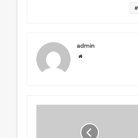
admin
Website