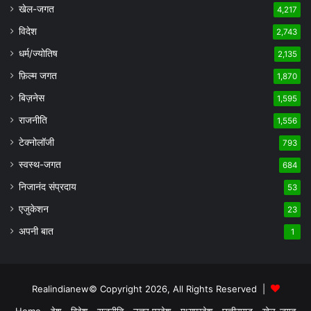
खेल-जगत
4,217
विदेश
2,743
धर्म/ज्योतिष
2,135
फ़िल्म जगत
1,870
बिज़नेस
1,595
राजनीति
1,556
टेक्नोलॉजी
793
स्वस्थ-जगत
684
निजानंद संप्रदाय
53
एजुकेशन
23
अपनी बात
1
Realindianew© Copyright 2026, All Rights Reserved |