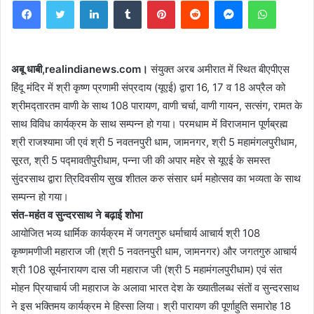
Facebook
Twitter
LinkedIn
Tumblr
Pinterest
Reddit
Messenger
WhatsA
अबू धाबी,realindianews.com।
संयुक्त अरब अमीरात में स्थित बीएपीएस
हिंदू मंदिर में श्री कृष्ण प्रणामी संप्रदाय (यूएई) द्वारा 16, 17 व 18 अप्रैल को
श्रीमद्तारतम वाणी के साथ 108 पारायण, वाणी चर्चा, वाणी गायन, सत्संग, रामत के
साथ विविध कार्यक्रम के साथ सम्पन्न हो गया। परमधाम में विराजमान पूर्णब्रह्म
श्री राजश्यामा जी एवं श्री 5 नवतनपुरी धाम, जामनगर, श्री 5 महामंगलपुरीधाम,
सूरत, श्री 5 पद्मावतीपुरीधाम, पन्ना जी की अपार महेर से यूएई के समस्त
सुंदरसाथ द्वारा त्रिदिवसीय सुख शीतल करु संसार धर्म महोत्सव का भव्यता के साथ
सम्पन्न हो गया।
संत-महंत व सुन्दरसाथ ने बढ़ाई शोभा
आयोजित भव्य धार्मिक कार्यक्रम में जगतगुरु धर्माचार्य आचार्य श्री 108
कृष्णमणीजी महाराज जी (श्री 5 नवतनपुरी धाम, जामनगर) और जगतगुरु आचार्य
श्री 108 सूर्यनारायण दास जी महाराज जी (श्री 5 महामंगलपुरीधाम) एवं संत
मोहन प्रियाचार्य जी महाराज के अलावा भारत देश के ख्यातीलब्ध संतों व सुन्दरसाथ
ने इस भक्तिमय कार्यक्रम मे हिस्सा लिया। श्री पारायण की पूर्णाहुति समारोह 18