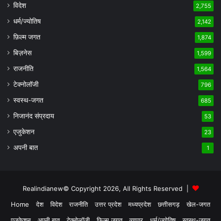
विदेश
2,755
धर्म/ज्योतिष
2,142
फ़िल्म जगत
1,874
बिज़नेस
1,599
राजनीति
1,564
टेक्नोलॉजी
796
स्वस्थ-जगत
685
निजानंद संप्रदाय
53
एजुकेशन
23
अपनी बात
1
Realindianew© Copyright 2026, All Rights Reserved |
Home
देश
विदेश
राजनीति
उत्तर प्रदेश
मध्यप्रदेश
छत्तीसगड़
खेल-जगत
एजुकेशन
अपनी बात
टेक्नोलॉजी
फ़िल्म जगत
व्यापार
धर्म/ज्योतिष
स्वस्थ-जगत