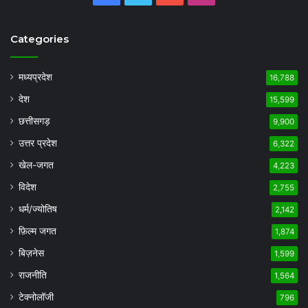
Categories
मध्यप्रदेश
16,788
देश
15,599
छत्तीसगड़
9,900
उत्तर प्रदेश
6,322
खेल-जगत
4,223
विदेश
2,755
धर्म/ज्योतिष
2,142
फ़िल्म जगत
1,874
बिज़नेस
1,599
राजनीति
1,564
टेक्नोलॉजी
796